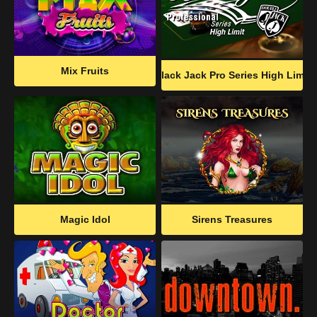
Mix Fruits
Black Jack Pro Series High Limit
Magic Idol
Sirens Treasures