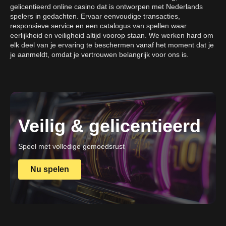
gelicentieerd online casino dat is ontworpen met Nederlands
spelers in gedachten. Ervaar eenvoudige transacties,
responsieve service en een catalogus van spellen waar
eerlijkheid en veiligheid altijd voorop staan. We werken hard om
elk deel van je ervaring te beschermen vanaf het moment dat je
je aanmeldt, omdat je vertrouwen belangrijk voor ons is.
Veilig & gelicentieerd
Speel met volledige gemoedsrust
Nu spelen