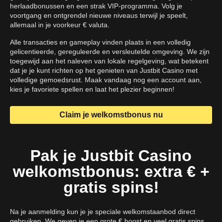
herlaadbonussen en een strak VIP-programma. Volg je
voortgang en ontgrendel nieuwe niveaus terwijl je speelt,
allemaal in je voorkeur € valuta.
Alle transacties en gameplay vinden plaats in een volledig
gelicentieerde, gereguleerde en versleutelde omgeving. We zijn
toegewijd aan het naleven van lokale regelgeving, wat betekent
dat je je kunt richten op het genieten van Justbit Casino met
volledige gemoedsrust. Maak vandaag nog een account aan,
kies je favoriete spellen en laat het plezier beginnen!
Claim je welkomstbonus nu
Pak je Justbit Casino
welkomstbonus: extra € +
gratis spins!
Na je aanmelding kun je je speciale welkomstaanbod direct
gebruiken. We geven je een grote € boost en veel gratis spins,