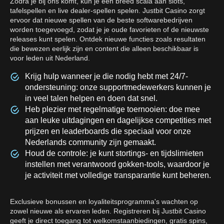
Zodra je bij ons komt, kun je een breed scala aan slots,
tafelspellen en live dealer-spellen spelen. Justbit Casino zorgt
ervoor dat nieuwe spellen van de beste softwarebedrijven
worden toegevoegd, zodat je je oude favorieten of de nieuwste
releases kunt spelen. Ontdek nieuwe functies zoals resultaten
die bewezen eerlijk zijn en content die alleen beschikbaar is
voor leden uit Nederland.
Krijg hulp wanneer je die nodig hebt met 24/7-
ondersteuning: onze supportmedewerkers kunnen je
in veel talen helpen en doen dat snel.
Heb plezier met regelmatige toernooien: doe mee
aan leuke uitdagingen en dagelijkse competities met
prijzen en leaderboards die speciaal voor onze
Nederlands community zijn gemaakt.
Houd de controle: je kunt stortings- en tijdslimieten
instellen met verantwoord gokken-tools, waardoor je
je activiteit met volledige transparantie kunt beheren.
Exclusieve bonussen en loyaliteitsprogramma's wachten op
zowel nieuwe als ervaren leden. Registreren bij Justbit Casino
geeft je direct toegang tot welkomstaanbiedingen, gratis spins,