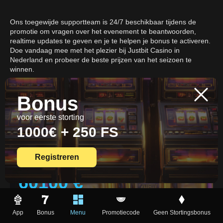
Ons toegewijde supportteam is 24/7 beschikbaar tijdens de
promotie om vragen over het evenement te beantwoorden,
realtime updates te geven en je te helpen je bonus te activeren.
Doe vandaag mee met het plezier bij Justbit Casino in
Nederland en probeer de beste prijzen van het seizoen te
winnen.
Bonus
voor eerste storting
1000€ + 250 FS
Registreren
Max winst
60100 €
Deelnemen aan evenement
App
Bonus
Menu
Promotiecode
Geen Stortingsbonus