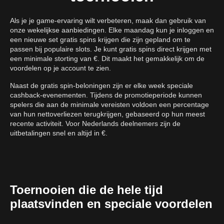
Als je je game-ervaring wilt verbeteren, maak dan gebruik van
onze wekelijkse aanbiedingen. Elke maandag kun je inloggen en
een nieuwe set gratis spins krijgen die zijn gepland om te
passen bij populaire slots. Je kunt gratis spins direct krijgen met
een minimale storting van €. Dit maakt het gemakkelijk om de
voordelen op je account te zien.
Naast de gratis spin-beloningen zijn er elke week speciale
cashback-evenementen. Tijdens de promotieperiode kunnen
spelers die aan de minimale vereisten voldoen een percentage
van hun nettoverliezen terugkrijgen, gebaseerd op hun meest
recente activiteit. Voor Nederlands deelnemers zijn de
uitbetalingen snel en altijd in €.
Toernooien die de hele tijd
plaatsvinden en speciale voordelen