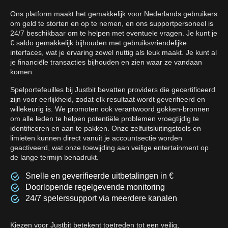
Ons platform maakt het gemakkelijk voor Nederlands gebruikers
om geld te storten en op te nemen, en ons supportpersoneel is
24/7 beschikbaar om te helpen met eventuele vragen. Je kunt je
€ saldo gemakkelijk bijhouden met gebruiksvriendelijke
interfaces, wat je ervaring zowel nuttig als leuk maakt. Je kunt al
je financiële transacties bijhouden en zien waar ze vandaan
komen.
Spelportefeuilles bij Justbit bevatten providers die gecertificeerd
zijn voor eerlijkheid, zodat elk resultaat wordt geverifieerd en
willekeurig is. We promoten ook verantwoord gokken-bronnen
om alle leden te helpen potentiële problemen vroegtijdig te
identificeren en aan te pakken. Onze zelfuitsluitingstools en
limieten kunnen direct vanuit je accountsectie worden
geactiveerd, wat onze toewijding aan veilige entertainment op
de lange termijn benadrukt.
Snelle en geverifieerde uitbetalingen in €
Doorlopende regelgevende monitoring
24/7 spelerssupport via meerdere kanalen
Kiezen voor Justbit betekent toetreden tot een veilig,