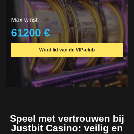
Max winst
61200 €
Word lid van de VIP-club
Speel met vertrouwen bij
Justbit Casino: veilig en