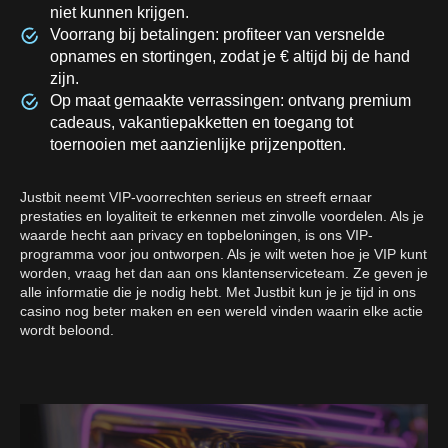
niet kunnen krijgen.
Voorrang bij betalingen: profiteer van versnelde
opnames en stortingen, zodat je € altijd bij de hand
zijn.
Op maat gemaakte verrassingen: ontvang premium
cadeaus, vakantiepakketten en toegang tot
toernooien met aanzienlijke prijzenpotten.
Justbit neemt VIP-voorrechten serieus en streeft ernaar
prestaties en loyaliteit te erkennen met zinvolle voordelen. Als je
waarde hecht aan privacy en topbeloningen, is ons VIP-
programma voor jou ontworpen. Als je wilt weten hoe je VIP kunt
worden, vraag het dan aan ons klantenserviceteam. Ze geven je
alle informatie die je nodig hebt. Met Justbit kun je je tijd in ons
casino nog beter maken en een wereld vinden waarin elke actie
wordt beloond.