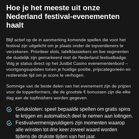
Hoe je het meeste uit onze
Nederland festival-evenementen
haalt
Blijf actief op de in aanmerking komende spellen die voor het
festival zijn uitgelicht om je plaats onder de topverdieners te
verzekeren. Prioriteer slots, tafelklassiekers en live segmenten
die duidelijk zijn gemarkeerd met de Nederland festivalbadge.
Volg je status direct op het Justbit Casino evenementenbord –
voortgangsupdates tonen je huidige positie, prijscategorieën en
resterende tijd om je score te verhogen.
Sommige van de beste delen van het evenement zijn de prijzen
voor de topperformers, die de grootste € bonussen zijn die elke
dag aan de topfinishers worden gegeven.
Geluksloten: speel bepaalde spellen om gratis spins
te krijgen en automatisch deel te nemen aan lotingen.
Festivalvermenigvuldigers zijn momenten waarop
alle winsten tot drie keer zoveel waard worden
tijdens de drukste tijden van het jaar.