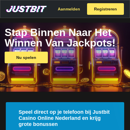
Aanmelden
Registreren
Stap Binnen Naar Het
Winnen Van Jackpots!
Nu spelen
Speel direct op je telefoon bij Justbit
Casino Online Nederland en krijg
grote bonussen