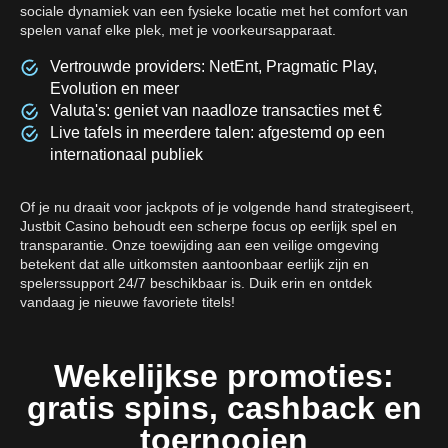
sociale dynamiek van een fysieke locatie met het comfort van
spelen vanaf elke plek, met je voorkeursapparaat.
Vertrouwde providers: NetEnt, Pragmatic Play,
Evolution en meer
Valuta's: geniet van naadloze transacties met €
Live tafels in meerdere talen: afgestemd op een
internationaal publiek
Of je nu draait voor jackpots of je volgende hand strategiseert,
Justbit Casino behoudt een scherpe focus op eerlijk spel en
transparantie. Onze toewijding aan een veilige omgeving
betekent dat alle uitkomsten aantoonbaar eerlijk zijn en
spelerssupport 24/7 beschikbaar is. Duik erin en ontdek
vandaag je nieuwe favoriete titels!
Wekelijkse promoties:
gratis spins, cashback en
toernooien