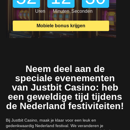
Uren
Minuten
Seconden
Mobiele bonus krijgen
Neem deel aan de
speciale evenementen
van Justbit Casino: heb
een geweldige tijd tijdens
de Nederland festiviteiten!
Bij Justbit Casino, maak je klaar voor een leuk en
gedenkwaardig Nederland festival. We veranderen je