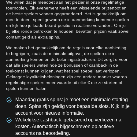
We willen dat je meedoet aan het plezier in onze regelmatige
toernooien. Elk evenement heeft een wisselende prijzenpot en
de beste spelers winnen gegarandeerd. Het is gemakkelijk om
mee te doen: speel gewoon de in aanmerking komende spellen
en kijk hoe je leaderboard-positie in realtime verandert. Om je
bij elke ronde betrokken te houden, bevatten prijzen vaak zowel
contant geld als extra spins.
We maken het gemakkelijk om de regels voor elke aanbieding
te begrijpen, zoals de minimale uitgave, de spellen die in
aanmerking komen en de beloningsstructuren. Dit zorgt ervoor
dat alle spelers weten hoe ze bonussen of cashback in de
toekomst kunnen krijgen, wat het spel soepel laat verlopen.
Gelaagde loyaliteitsbeloningen zijn een andere manier waarop
regelmatige spelers meer waarde uit elke € die ze storten of
spelen kunnen halen.
Maandag gratis spins: je moet een minimale storting
doen. Spins zijn geldig voor bepaalde slots. Kijk in je
account voor nieuwe informatie.
Wekelijkse cashback: gebaseerd op verliezen na
kosten. Automatisch bijgeschreven op actieve
accounts na beoordeling.