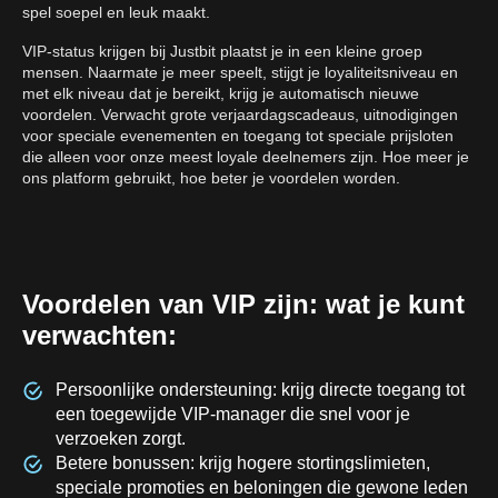
spel soepel en leuk maakt.
VIP-status krijgen bij Justbit plaatst je in een kleine groep
mensen. Naarmate je meer speelt, stijgt je loyaliteitsniveau en
met elk niveau dat je bereikt, krijg je automatisch nieuwe
voordelen. Verwacht grote verjaardagscadeaus, uitnodigingen
voor speciale evenementen en toegang tot speciale prijsloten
die alleen voor onze meest loyale deelnemers zijn. Hoe meer je
ons platform gebruikt, hoe beter je voordelen worden.
Voordelen van VIP zijn: wat je kunt
verwachten:
Persoonlijke ondersteuning: krijg directe toegang tot
een toegewijde VIP-manager die snel voor je
verzoeken zorgt.
Betere bonussen: krijg hogere stortingslimieten,
speciale promoties en beloningen die gewone leden