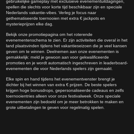
gebruikelijke gameplay met exclusieve evenementuitdagingen,
spellen die slechts voor korte tijd beschikbaar zijn en speciale
Nederlands vakantie-vibes. Verleg je focus naar
gethematiseerde toernooien met extra € jackpots en
mysterieprijzen elke dag.
Bekijk onze promotiepagina om het roterende
evenementenschema te zien. Er zijn activiteiten die overal in het
land plaatsvinden tijdens het vakantieseizoen die je veel kansen
geven om te winnen. Deelnemen aan onze evenementen is
gemakkelijk: meld je gewoon aan voor gekwalificeerde
promoties en je wordt automatisch ingeschreven in leaderboard-
evenementen die voor Nederlands spelers zijn gemaakt.
Elke spin en hand tijdens het evenementvenster brengt je
dichter bij het winnen van extra € prijzen. De beste spelers
krijgen hoge bonusdrops, gepersonaliseerde cadeaus en zelfs
toernooientries alleen voor onze festivalweek. Onze speciale
evenementen zijn bedoeld om je meer betrokken te maken en
grote uitbetalingen te geven voor regelmatig spelen.