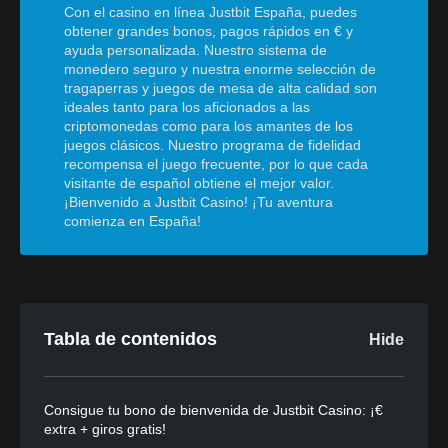
Con el casino en línea Justbit España, puedes
obtener grandes bonos, pagos rápidos en € y
ayuda personalizada. Nuestro sistema de
monedero seguro y nuestra enorme selección de
tragaperras y juegos de mesa de alta calidad son
ideales tanto para los aficionados a las
criptomonedas como para los amantes de los
juegos clásicos. Nuestro programa de fidelidad
recompensa el juego frecuente, por lo que cada
visitante de español obtiene el mejor valor.
¡Bienvenido a Justbit Casino! ¡Tu aventura
comienza en España!
Tabla de contenidos
Hide
Consigue tu bono de bienvenida de Justbit Casino: ¡€
extra + giros gratis!