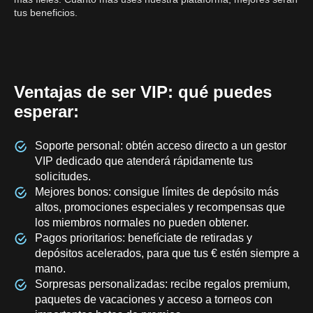
tus beneficios.
Ventajas de ser VIP: qué puedes
esperar:
Soporte personal: obtén acceso directo a un gestor
VIP dedicado que atenderá rápidamente tus
solicitudes.
Mejores bonos: consigue límites de depósito más
altos, promociones especiales y recompensas que
los miembros normales no pueden obtener.
Pagos prioritarios: benefíciate de retiradas y
depósitos acelerados, para que tus € estén siempre a
mano.
Sorpresas personalizadas: recibe regalos premium,
paquetes de vacaciones y acceso a torneos con