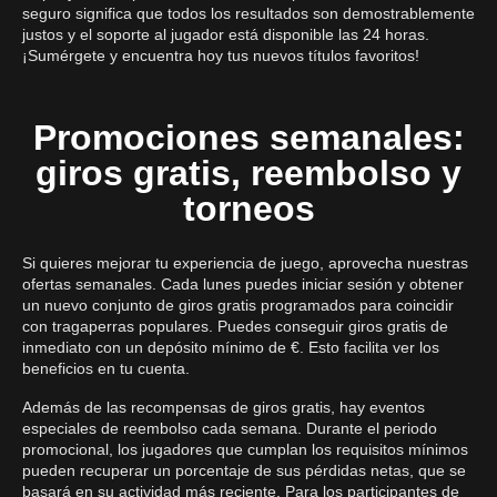
seguro significa que todos los resultados son demostrablemente
justos y el soporte al jugador está disponible las 24 horas.
¡Sumérgete y encuentra hoy tus nuevos títulos favoritos!
Promociones semanales:
giros gratis, reembolso y
torneos
Si quieres mejorar tu experiencia de juego, aprovecha nuestras
ofertas semanales. Cada lunes puedes iniciar sesión y obtener
un nuevo conjunto de giros gratis programados para coincidir
con tragaperras populares. Puedes conseguir giros gratis de
inmediato con un depósito mínimo de €. Esto facilita ver los
beneficios en tu cuenta.
Además de las recompensas de giros gratis, hay eventos
especiales de reembolso cada semana. Durante el periodo
promocional, los jugadores que cumplan los requisitos mínimos
pueden recuperar un porcentaje de sus pérdidas netas, que se
basará en su actividad más reciente. Para los participantes de