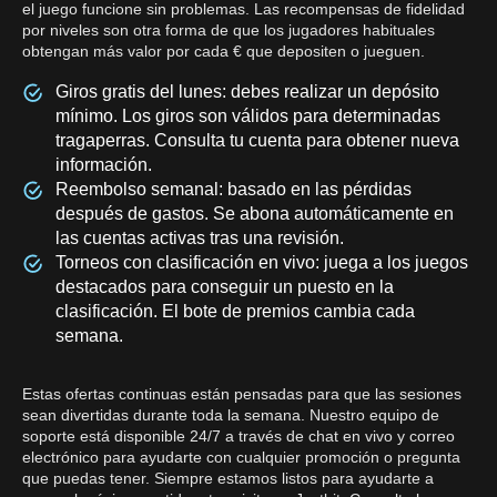
el juego funcione sin problemas. Las recompensas de fidelidad
por niveles son otra forma de que los jugadores habituales
obtengan más valor por cada € que depositen o jueguen.
Giros gratis del lunes: debes realizar un depósito
mínimo. Los giros son válidos para determinadas
tragaperras. Consulta tu cuenta para obtener nueva
información.
Reembolso semanal: basado en las pérdidas
después de gastos. Se abona automáticamente en
las cuentas activas tras una revisión.
Torneos con clasificación en vivo: juega a los juegos
destacados para conseguir un puesto en la
clasificación. El bote de premios cambia cada
semana.
Estas ofertas continuas están pensadas para que las sesiones
sean divertidas durante toda la semana. Nuestro equipo de
soporte está disponible 24/7 a través de chat en vivo y correo
electrónico para ayudarte con cualquier promoción o pregunta
que puedas tener. Siempre estamos listos para ayudarte a