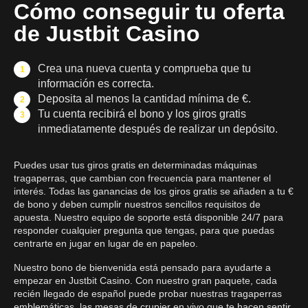
Cómo conseguir tu oferta
de Justbit Casino
Crea una nueva cuenta y comprueba que tu
información es correcta.
Deposita al menos la cantidad mínima de €.
Tu cuenta recibirá el bono y los giros gratis
inmediatamente después de realizar un depósito.
Puedes usar tus giros gratis en determinadas máquinas
tragaperras, que cambian con frecuencia para mantener el
interés. Todas las ganancias de los giros gratis se añaden a tu €
de bono y deben cumplir nuestros sencillos requisitos de
apuesta. Nuestro equipo de soporte está disponible 24/7 para
responder cualquier pregunta que tengas, para que puedas
centrarte en jugar en lugar de en papeleo.
Nuestro bono de bienvenida está pensado para ayudarte a
empezar en Justbit Casino. Con nuestro gran paquete, cada
recién llegado de español puede probar nuestras tragaperras
emblemáticas, las mesas de crupier en vivo que te hacen sentir