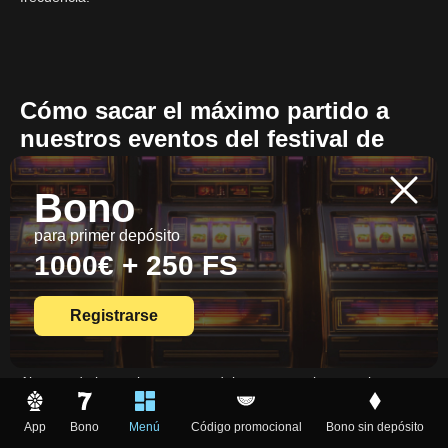
Cómo sacar el máximo partido a
nuestros eventos del festival de
España
Bono
Mantente activo en los juegos elegibles que están destacados
para el festival para asegurar tu lugar entre los que más ganan.
para primer depósito
Prioriza tragaperras, clásicos de mesa y segmentos en vivo
1000€ + 250 FS
claramente marcados con el distintivo del festival de España.
Sigue tu estado directamente en el tablero de eventos de Justbit
Casino: las actualizaciones de progreso muestran tu posición
Registrarse
actual, los niveles de premios y el tiempo restante para
aumentar tu puntuación.
Algunas de las mejores partes del evento son los premios para
los mejores participantes, que son los mayores bonos de €
otorgados a los que terminan en los primeros puestos cada día.
App
Bono
Menú
Código promocional
Bono sin depósito