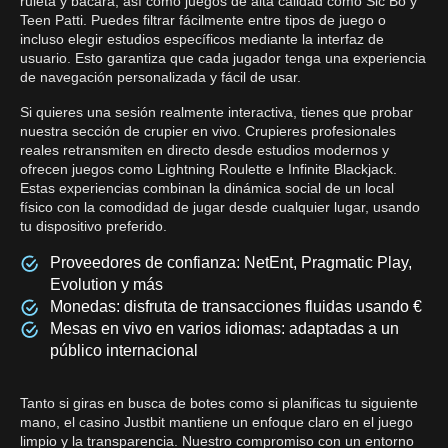
ruleta y bacará, así como juegos de alta calidad como Sic Bo y
Teen Patti. Puedes filtrar fácilmente entre tipos de juego o
incluso elegir estudios específicos mediante la interfaz de
usuario. Esto garantiza que cada jugador tenga una experiencia
de navegación personalizada y fácil de usar.
Si quieres una sesión realmente interactiva, tienes que probar
nuestra sección de crupier en vivo. Crupieres profesionales
reales retransmiten en directo desde estudios modernos y
ofrecen juegos como Lightning Roulette e Infinite Blackjack.
Estas experiencias combinan la dinámica social de un local
físico con la comodidad de jugar desde cualquier lugar, usando
tu dispositivo preferido.
Proveedores de confianza: NetEnt, Pragmatic Play,
Evolution y más
Monedas: disfruta de transacciones fluidas usando €
Mesas en vivo en varios idiomas: adaptadas a un
público internacional
Tanto si giras en busca de botes como si planificas tu siguiente
mano, el casino Justbit mantiene un enfoque claro en el juego
limpio y la transparencia. Nuestro compromiso con un entorno