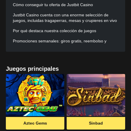
Cómo conseguir tu oferta de Justbit Casino
Justbit Casino cuenta con una enorme selección de
juegos, incluidas tragaperras, mesas y crupieres en vivo
Por qué destaca nuestra colección de juegos
Promociones semanales: giros gratis, reembolso y
torneos
Torneos que se celebran continuamente y ventajas
especiales
Juegos principales
Conviértete en VIP en Justbit: disfruta de riqueza y
estatus
Ventajas de ser VIP: qué puedes esperar:
Juega con confianza en Justbit Casino: seguro y con
licencia en España
Por qué a los jugadores de España les gusta nuestra
plataforma
Aztec Gems
Sinbad
¡Juega a Justbit Casino en tu teléfono en cualquier