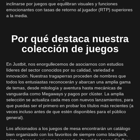
inclinarse por juegos que equilibran visuales y funciones
emocionantes con tasas de retorno al jugador (RTP) superiores
a la media.
Por qué destaca nuestra
colección de juegos
En Justbit, nos enorgullecemos de asociarnos con estudios
líderes del sector conocidos por su calidad, variedad e
innovación. Nuestras tragaperras proceden de nombres que
todos los entusiastas reconocerán y abarcan una amplia gama
de temas, desde mitología y aventura hasta mecánicas de
vanguardia como Megaways y pagos por clúster. La amplia
selección se actualiza cada mes con nuevos lanzamientos, para
que puedas ser el primero en probar los títulos más recientes (a
veces incluso antes de que estén disponibles para el público
general).
Los aficionados a los juegos de mesa encontrarán un catálogo
bien organizado con los favoritos de siempre como blackjack,