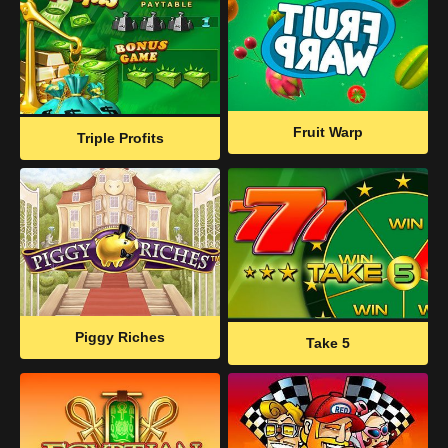
Lost Vegas
Triple Profits
Piggy Riches
Take 5