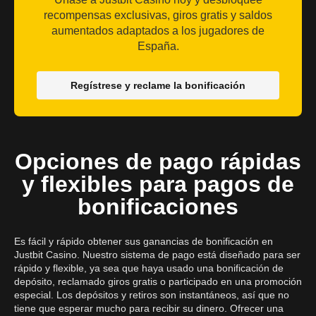
recompensas exclusivas, giros gratis y saldos
aumentados adaptados a los jugadores de
España.
Regístrese y reclame la bonificación
Opciones de pago rápidas
y flexibles para pagos de
bonificaciones
Es fácil y rápido obtener sus ganancias de bonificación en
Justbit Casino. Nuestro sistema de pago está diseñado para ser
rápido y flexible, ya sea que haya usado una bonificación de
depósito, reclamado giros gratis o participado en una promoción
especial. Los depósitos y retiros son instantáneos, así que no
tiene que esperar mucho para recibir su dinero. Ofrecer una