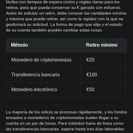
fáciles con tiempos de espera cortos y reglas claras para los
retiros, para que pueda conservar su € ganado con esfuerzo.
Antes de solicitar un retiro, debe conocer las cantidades mínima
y máxima que puede retirar, así como la rapidez con la que se
gestionará su solicitud. La forma de pago que elija y el estado
de su cuenta también pueden cambiar estas cosas.
Método
Retiro mínimo
R
Monedero de criptomonedas
€20
€
Transferencia bancaria
€100
€
Monedero electrónico
€50
€
La mayoría de los retiros se procesan rápidamente, y los fondos
enviados a monederos de criptomonedas suelen llegar a su
cuenta en un par de horas. Para métodos fuera de línea como
las transferencias bancarias, espere hasta tres días laborables.