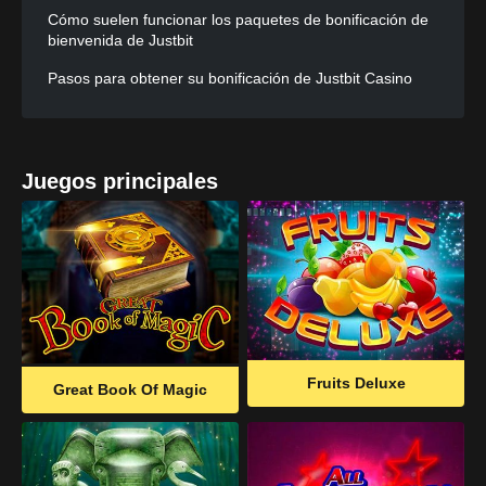
Cómo suelen funcionar los paquetes de bonificación de
bienvenida de Justbit
Pasos para obtener su bonificación de Justbit Casino
Opciones de pago rápidas y flexibles para pagos de
bonificaciones
Retirar sus ganancias: límites de velocidad y detalles
Juegos principales
Bonificaciones y promociones que funcionan en
dispositivos móviles
Resumen de las bonificaciones de Justbit Casino
Fruits Deluxe
Great Book Of Magic