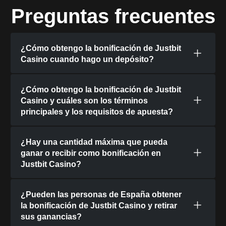
Preguntas frecuentes
¿Cómo obtengo la bonificación de Justbit
Casino cuando hago un depósito?
¿Cómo obtengo la bonificación de Justbit
Casino y cuáles son los términos
principales y los requisitos de apuesta?
¿Hay una cantidad máxima que pueda
ganar o recibir como bonificación en
Justbit Casino?
¿Pueden las personas de España obtener
la bonificación de Justbit Casino y retirar
sus ganancias?