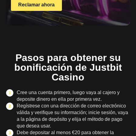
Reclamar ahora
Pasos para obtener su
bonificación de Justbit
Casino
Cree una cuenta primero, luego vaya al cajero y
deposite dinero en ella por primera vez.
Regístrese con una dirección de correo electrónico
válida y verifique su información; inicie sesión, vaya
a la página de depósito y elija el método de pago
que desea usar.
Debe depositar al menos €20 para obtener la