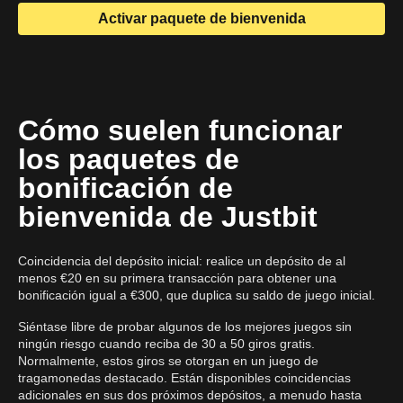
Activar paquete de bienvenida
Cómo suelen funcionar
los paquetes de
bonificación de
bienvenida de Justbit
Coincidencia del depósito inicial: realice un depósito de al
menos €20 en su primera transacción para obtener una
bonificación igual a €300, que duplica su saldo de juego inicial.
Siéntase libre de probar algunos de los mejores juegos sin
ningún riesgo cuando reciba de 30 a 50 giros gratis.
Normalmente, estos giros se otorgan en un juego de
tragamonedas destacado. Están disponibles coincidencias
adicionales en sus dos próximos depósitos, a menudo hasta