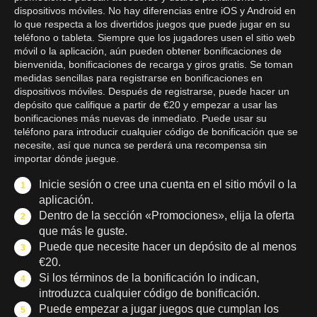
dispositivos móviles. No hay diferencias entre iOS y Android en
lo que respecta a los divertidos juegos que puede jugar en su
teléfono o tableta. Siempre que los jugadores usen el sitio web
móvil o la aplicación, aún pueden obtener bonificaciones de
bienvenida, bonificaciones de recarga y giros gratis. Se toman
medidas sencillas para registrarse en bonificaciones en
dispositivos móviles. Después de registrarse, puede hacer un
depósito que califique a partir de €20 y empezar a usar las
bonificaciones más nuevas de inmediato. Puede usar su
teléfono para introducir cualquier código de bonificación que se
necesite, así que nunca se perderá una recompensa sin
importar dónde juegue.
Inicie sesión o cree una cuenta en el sitio móvil o la
aplicación.
Dentro de la sección «Promociones», elija la oferta
que más le guste.
Puede que necesite hacer un depósito de al menos
€20.
Si los términos de la bonificación lo indican,
introduzca cualquier código de bonificación.
Puede empezar a jugar juegos que cumplan los