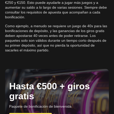
€250 y €150. Esto puede ayudarle a jugar más juegos y a
aumentar su saldo a lo largo de varias sesiones. Siempre debe
consultar los requisitos de apuesta que acompañan a cada
bonificación.
Como ejemplo, a menudo se requiere un juego de 40x para las
bonificaciones de depósito, y las ganancias de los giros gratis
deben apostarse 40 veces antes de poder retirarse. Los
paquetes solo son válidos durante un tiempo corto después de
su primer depósito, así que no pierda la oportunidad de
sacarles el máximo partido.
Hasta €500 + giros
gratis
Paquete de bonificación de bienvenida