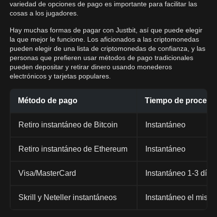
variedad de opciones de pago es importante para facilitar las
cosas a los jugadores.
Hay muchas formas de pagar con Justbit, así que puede elegir
la que mejor le funcione. Los aficionados a las criptomonedas
pueden elegir de una lista de criptomonedas de confianza, y las
personas que prefieren usar métodos de pago tradicionales
pueden depositar y retirar dinero usando monederos
electrónicos y tarjetas populares.
Método de pago
Tiempo de procesa
Retiro instantáneo de Bitcoin
Instantáneo
Retiro instantáneo de Ethereum
Instantáneo
Visa/MasterCard
Instantáneo 1-3 días
Skrill y Neteller instantáneos
Instantáneo el mismo