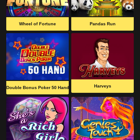
Wheel of Fortune
Pandas Run
Harveys
Double Bonus Poker 50 Hand