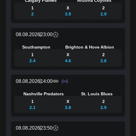
Calgary Flames
Arizona Coyotes
1
X
2
2
3.9
2.9
08.08.2026
23:00
Southampton
Brighton & Hove Albion
1
X
2
2.4
4.6
2.6
08.08.2026
14:00
Nashville Predators
St. Louis Blues
1
X
2
2.1
3.8
2.9
08.08.2026
23:50