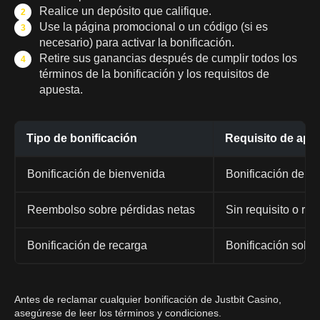
Realice un depósito que califique.
Use la página promocional o un código (si es
necesario) para activar la bonificación.
Retire sus ganancias después de cumplir todos los
términos de la bonificación y los requisitos de
apuesta.
Tipo de bonificación
Requisito de apu
Bonificación de bienvenida
Bonificación de c
Reembolso sobre pérdidas netas
Sin requisito o req
Bonificación de recarga
Bonificación sobre
Antes de reclamar cualquier bonificación de Justbit Casino,
asegúrese de leer los términos y condiciones.