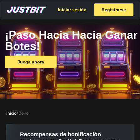
Iniciar sesión
Registrarse
¡Paso Hacia Hacia Ganar
Botes!
Juega ahora
Inicio
Bono
Recompensas de bonificación