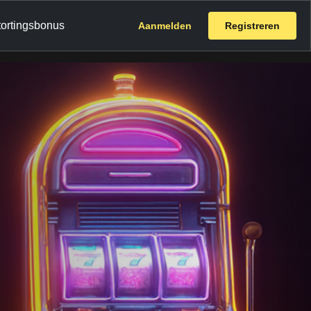
ortingsbonus
Aanmelden
Registreren