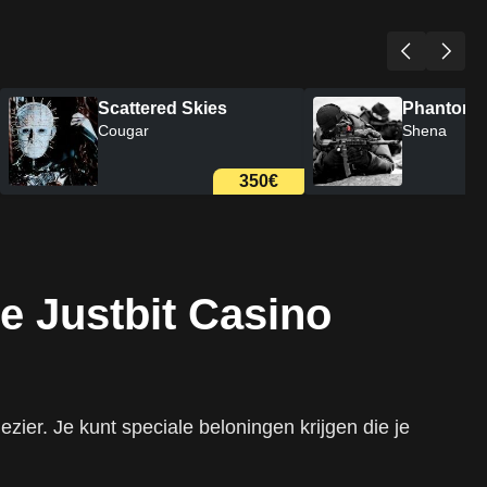
Dino Reels 81
Scattered
Faramir
Cougar
265€
e Justbit Casino
zier. Je kunt speciale beloningen krijgen die je