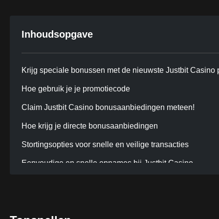
Inhoudsopgave
Krijg speciale bonussen met de nieuwste Justbit Casino
Hoe gebruik je je promotiecode
Claim Justbit Casino bonusaanbiedingen meteen!
Hoe krijg je directe bonusaanbiedingen
Stortingsopties voor snelle en veilige transacties
Eenvoudige en snelle opnames bij Justbit Casino
Details over bonusvoorwaarden en inzetlimieten
Belangrijke bonusvoorwaarden bij Justbit Casino
Speel op mobiel met Justbit Casino promo