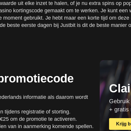
rde uit elke inzet te halen, of je nu extra spins op popul
Casino kortingscode gemaakt om te werken. Je kunt een w
ste moment gebruikt. Je hebt maar een korte tijd om deze
de beste eerste dagen bij Justbit is dit de beste manier 
 promotiecode
Cla
ederlands informatie als daarom wordt
Gebruik 
+ gratis
ijdens registratie of storting.
 €25 om de promotie te activeren.
Krijg 
elen van in aanmerking komende spellen.