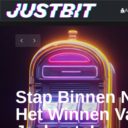
A
Stap Binnen 
Het Winnen V