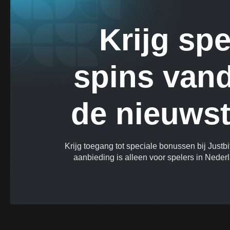
Krijg sp
spins vand
de nieuws
Krijg toegang tot speciale bonussen bij Justb
aanbieding is alleen voor spelers in Neder