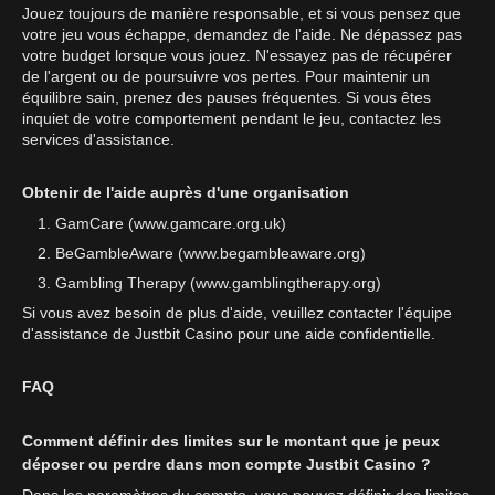
Jouez toujours de manière responsable, et si vous pensez que
votre jeu vous échappe, demandez de l'aide. Ne dépassez pas
votre budget lorsque vous jouez. N'essayez pas de récupérer
de l'argent ou de poursuivre vos pertes. Pour maintenir un
équilibre sain, prenez des pauses fréquentes. Si vous êtes
inquiet de votre comportement pendant le jeu, contactez les
services d'assistance.
Obtenir de l'aide auprès d'une organisation
GamCare (www.gamcare.org.uk)
BeGambleAware (www.begambleaware.org)
Gambling Therapy (www.gamblingtherapy.org)
Si vous avez besoin de plus d'aide, veuillez contacter l'équipe
d'assistance de Justbit Casino pour une aide confidentielle.
FAQ
Comment définir des limites sur le montant que je peux
déposer ou perdre dans mon compte Justbit Casino ?