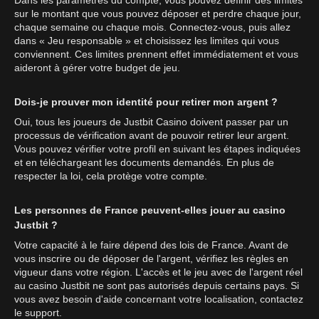
Dans les paramètres du compte, vous pouvez définir des limites
sur le montant que vous pouvez déposer et perdre chaque jour,
chaque semaine ou chaque mois. Connectez-vous, puis allez
dans « Jeu responsable » et choisissez les limites qui vous
conviennent. Ces limites prennent effet immédiatement et vous
aideront à gérer votre budget de jeu.
Dois-je prouver mon identité pour retirer mon argent ?
Oui, tous les joueurs de Justbit Casino doivent passer par un
processus de vérification avant de pouvoir retirer leur argent.
Vous pouvez vérifier votre profil en suivant les étapes indiquées
et en téléchargeant les documents demandés. En plus de
respecter la loi, cela protège votre compte.
Les personnes de France peuvent-elles jouer au casino
Justbit ?
Votre capacité à le faire dépend des lois de France. Avant de
vous inscrire ou de déposer de l'argent, vérifiez les règles en
vigueur dans votre région. L'accès et le jeu avec de l'argent réel
au casino Justbit ne sont pas autorisés depuis certains pays. Si
vous avez besoin d'aide concernant votre localisation, contactez
le support.