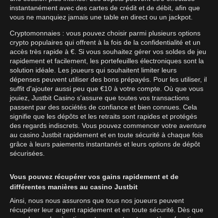
instantanément avec des cartes de crédit et de débit, afin que
vous ne manquiez jamais une table en direct ou un jackpot.
Cryptomonnaies : vous pouvez choisir parmi plusieurs options
crypto populaires qui offrent à la fois de la confidentialité et un
accès très rapide à €. Si vous souhaitez gérer vos soldes de jeu
rapidement et facilement, les portefeuilles électroniques sont la
solution idéale. Les joueurs qui souhaitent limiter leurs
dépenses peuvent utiliser des bons prépayés. Pour les utiliser, il
suffit d'ajouter aussi peu que €10 à votre compte. Où que vous
jouiez, Justbit Casino s'assure que toutes vos transactions
passent par des sociétés de confiance et bien connues. Cela
signifie que les dépôts et les retraits sont rapides et protégés
des regards indiscrets. Vous pouvez commencer votre aventure
au casino Justbit rapidement et en toute sécurité à chaque fois
grâce à leurs paiements instantanés et leurs options de dépôt
sécurisées.
Vous pouvez récupérer vos gains rapidement et de
différentes manières au casino Justbit
Ainsi, nous nous assurons que tous nos joueurs peuvent
récupérer leur argent rapidement et en toute sécurité. Dès que