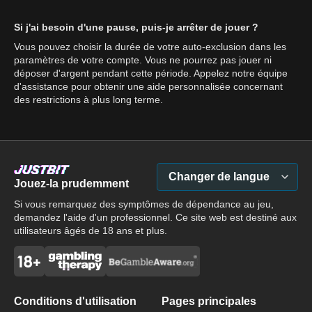
Si j'ai besoin d'une pause, puis-je arrêter de jouer ?
Vous pouvez choisir la durée de votre auto-exclusion dans les
paramètres de votre compte. Vous ne pourrez pas jouer ni
déposer d'argent pendant cette période. Appelez notre équipe
d'assistance pour obtenir une aide personnalisée concernant
des restrictions à plus long terme.
Changer de langue
Jouez-la prudemment
Si vous remarquez des symptômes de dépendance au jeu,
demandez l'aide d'un professionnel. Ce site web est destiné aux
utilisateurs âgés de 18 ans et plus.
Conditions d'utilisation
Pages principales