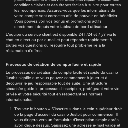
conditions claires et des étapes faciles à suivre pour toutes
les récompenses. Assurez-vous que les informations de
votre compte sont correctes afin de pouvoir en bénéficier.
Vous pouvez voir vos bonus et promotions actifs
directement depuis votre tableau de bord utilisateur.
L'équipe du service client est disponible 24 h/24 et 7 j/7 via le
chat en direct ou par e-mail et peut répondre rapidement à
toutes vos questions ou résoudre tout problème lié à la
réclamation d'offres.
Processus de création de compte facile et rapide
Le processus de création de compte facile et rapide du casino
Justbit signifie que vous pouvez commencer à jouer et à
découvrir le jeu responsable tout de suite. Une structure
sécurisée guide le processus d'inscription, protégeant votre vie
privée et votre sécurité tout en respectant les normes
internationales.
Trouvez le bouton « S'inscrire » dans le coin supérieur droit
de la page d'accueil du casino Justbit pour commencer. Il
vous dirigera vers un formulaire d'inscription simple après
avoir cliqué dessus. Saisissez une adresse e-mail valide et