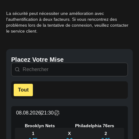
La sécurité peut nécessiter une amélioration avec
l'authentification à deux facteurs. Si vous rencontrez des
problèmes lors de la tentative de connexion, veuillez contacter
le service client.
Placez Votre Mise
Tout
08.08.2026
21:30
Brooklyn Nets
Philadelphia 76ers
1
X
2