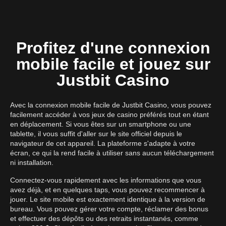
Profitez d'une connexion
mobile facile et jouez sur
Justbit Casino
Avec la connexion mobile facile de Justbit Casino, vous pouvez
facilement accéder à vos jeux de casino préférés tout en étant
en déplacement. Si vous êtes sur un smartphone ou une
tablette, il vous suffit d'aller sur le site officiel depuis le
navigateur de cet appareil. La plateforme s'adapte à votre
écran, ce qui la rend facile à utiliser sans aucun téléchargement
ni installation.
Connectez-vous rapidement avec les informations que vous
avez déjà, et en quelques taps, vous pouvez recommencer à
jouer. Le site mobile est exactement identique à la version de
bureau. Vous pouvez gérer votre compte, réclamer des bonus
et effectuer des dépôts ou des retraits instantanés, comme