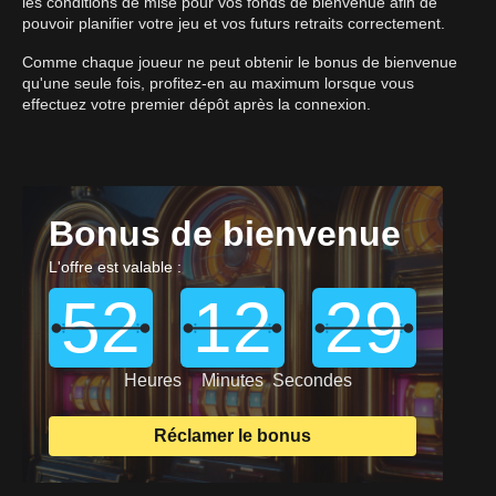
les conditions de mise pour vos fonds de bienvenue afin de
pouvoir planifier votre jeu et vos futurs retraits correctement.
Comme chaque joueur ne peut obtenir le bonus de bienvenue
qu'une seule fois, profitez-en au maximum lorsque vous
effectuez votre premier dépôt après la connexion.
Bonus de bienvenue
L'offre est valable :
52
12
28
Heures
Minutes
Secondes
Réclamer le bonus