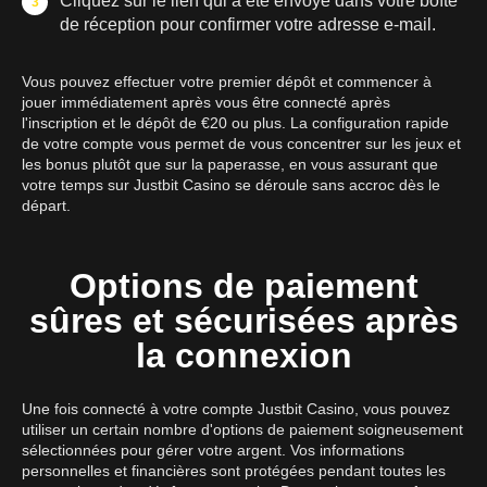
Cliquez sur le lien qui a été envoyé dans votre boîte
de réception pour confirmer votre adresse e-mail.
Vous pouvez effectuer votre premier dépôt et commencer à
jouer immédiatement après vous être connecté après
l'inscription et le dépôt de €20 ou plus. La configuration rapide
de votre compte vous permet de vous concentrer sur les jeux et
les bonus plutôt que sur la paperasse, en vous assurant que
votre temps sur Justbit Casino se déroule sans accroc dès le
départ.
Options de paiement
sûres et sécurisées après
la connexion
Une fois connecté à votre compte Justbit Casino, vous pouvez
utiliser un certain nombre d'options de paiement soigneusement
sélectionnées pour gérer votre argent. Vos informations
personnelles et financières sont protégées pendant toutes les