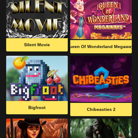
Silent Movie
Queen Of Wonderland Megaways
Bigfroot
Chibeasties 2