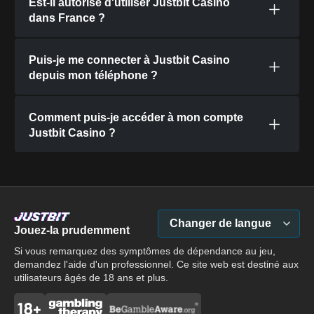
Est-il autorisé d'utiliser Justbit Casino
dans France ?
Puis-je me connecter à Justbit Casino
depuis mon téléphone ?
Comment puis-je accéder à mon compte
Justbit Casino ?
Changer de langue
Jouez-la prudemment
Si vous remarquez des symptômes de dépendance au jeu,
demandez l'aide d'un professionnel. Ce site web est destiné aux
utilisateurs âgés de 18 ans et plus.