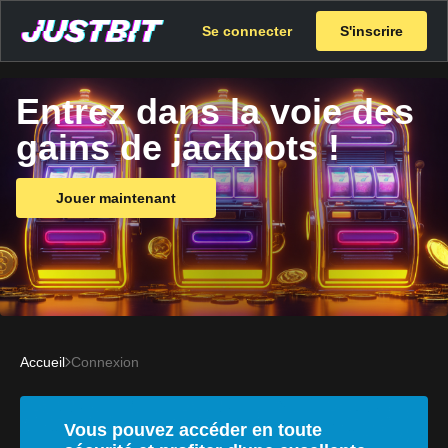
Se connecter
S'inscrire
Entrez dans la voie des
gains de jackpots !
Jouer maintenant
Accueil
Connexion
Vous pouvez accéder en toute