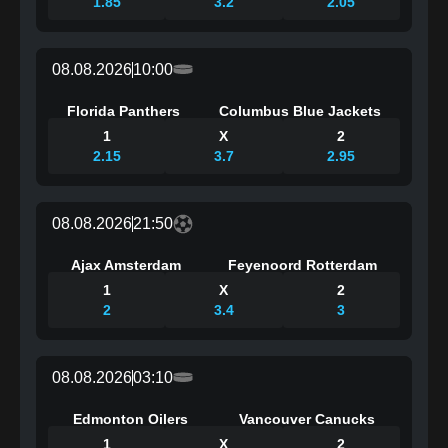
1.85
3.2
2.05
08.08.2026
10:00
Florida Panthers
Columbus Blue Jackets
1
X
2
2.15
3.7
2.95
08.08.2026
21:50
Ajax Amsterdam
Feyenoord Rotterdam
1
X
2
2
3.4
3
08.08.2026
03:10
Edmonton Oilers
Vancouver Canucks