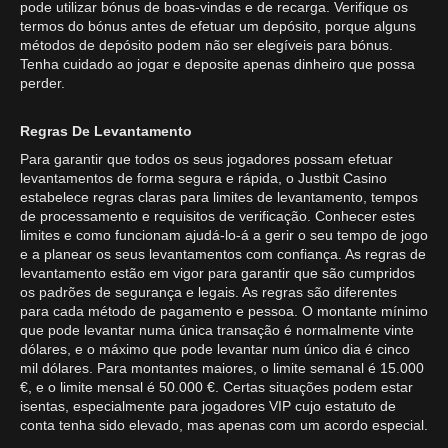
pode utilizar bónus de boas-vindas e de recarga. Verifique os
termos do bónus antes de efetuar um depósito, porque alguns
métodos de depósito podem não ser elegíveis para bónus.
Tenha cuidado ao jogar e deposite apenas dinheiro que possa
perder.
Regras De Levantamento
Para garantir que todos os seus jogadores possam efetuar
levantamentos de forma segura e rápida, o Justbit Casino
estabelece regras claras para limites de levantamento, tempos
de processamento e requisitos de verificação. Conhecer estes
limites e como funcionam ajudá-lo-á a gerir o seu tempo de jogo
e a planear os seus levantamentos com confiança. As regras de
levantamento estão em vigor para garantir que são cumpridos
os padrões de segurança e legais. As regras são diferentes
para cada método de pagamento e pessoa. O montante mínimo
que pode levantar numa única transação é normalmente vinte
dólares, e o máximo que pode levantar num único dia é cinco
mil dólares. Para montantes maiores, o limite semanal é 15.000
€, e o limite mensal é 50.000 €. Certas situações podem estar
isentas, especialmente para jogadores VIP cujo estatuto de
conta tenha sido elevado, mas apenas com um acordo especial.