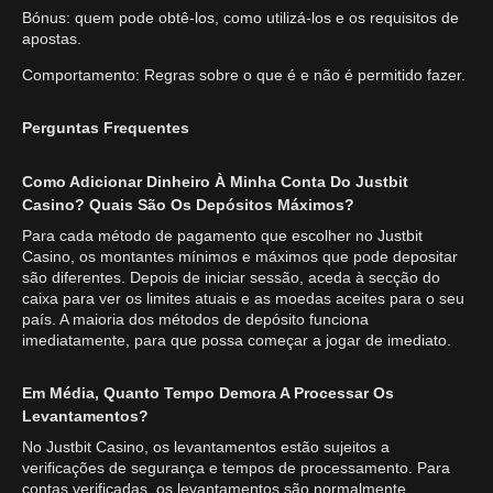
Bónus: quem pode obtê-los, como utilizá-los e os requisitos de
apostas.
Comportamento: Regras sobre o que é e não é permitido fazer.
Perguntas Frequentes
Como Adicionar Dinheiro À Minha Conta Do Justbit
Casino? Quais São Os Depósitos Máximos?
Para cada método de pagamento que escolher no Justbit
Casino, os montantes mínimos e máximos que pode depositar
são diferentes. Depois de iniciar sessão, aceda à secção do
caixa para ver os limites atuais e as moedas aceites para o seu
país. A maioria dos métodos de depósito funciona
imediatamente, para que possa começar a jogar de imediato.
Em Média, Quanto Tempo Demora A Processar Os
Levantamentos?
No Justbit Casino, os levantamentos estão sujeitos a
verificações de segurança e tempos de processamento. Para
contas verificadas, os levantamentos são normalmente