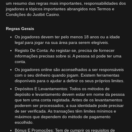
um resumo das regras mais importantes, responsabilidades dos
jogadores e tópicos importantes abrangidos nos Termos e
Condições do Justbit Casino.
Regras Gerais
Os jogadores devem ter pelo menos 18 anos ou a idade
legal para jogar na sua área para serem elegíveis.
Registo De Conta: Ao registar-se, precisa de fornecer
informações precisas sobre si. A pessoa só pode ter uma
conta.
Os jogadores online são aconselhados a ser responsáveis
com o seu dinheiro quando jogam. Existem ferramentas
disponíveis para o ajudar a definir os seus próprios limites.
Depósitos E Levantamentos: Todos os métodos de
depósito e levantamento devem estar em nome da pessoa
que tem uma conta registada. Antes de os levantamentos
poderem ser processados, a sua identidade pode precisar
de ser verificada. As transações têm limites mínimos e
máximos que dependem do método de pagamento
escolhido.
Bónus E Promoções: Tem de cumprir os requisitos de