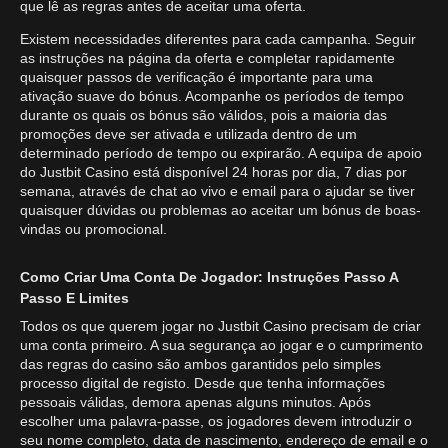
que lê as regras antes de aceitar uma oferta.
Existem necessidades diferentes para cada campanha. Seguir
as instruções na página da oferta e completar rapidamente
quaisquer passos de verificação é importante para uma
ativação suave do bónus. Acompanhe os períodos de tempo
durante os quais os bónus são válidos, pois a maioria das
promoções deve ser ativada e utilizada dentro de um
determinado período de tempo ou expirarão. A equipa de apoio
do Justbit Casino está disponível 24 horas por dia, 7 dias por
semana, através de chat ao vivo e email para o ajudar se tiver
quaisquer dúvidas ou problemas ao aceitar um bónus de boas-
vindas ou promocional.
Como Criar Uma Conta De Jogador: Instruções Passo A
Passo E Limites
Todos os que querem jogar no Justbit Casino precisam de criar
uma conta primeiro. A sua segurança ao jogar e o cumprimento
das regras do casino são ambos garantidos pelo simples
processo digital de registo. Desde que tenha informações
pessoais válidas, demora apenas alguns minutos. Após
escolher uma palavra-passe, os jogadores devem introduzir o
seu nome completo, data de nascimento, endereço de email e o