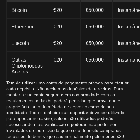
Bitcoin
€20
€50,000
Instantân
Ethereum
€20
€50,000
Instantân
Litecoin
€20
€50,000
Instantân
Outras
€20
€50,000
Instantân
Criptomoedas
Aceites
Tem de utilizar uma conta de pagamento privada para efetuar
cada depósito. Não aceitamos depósitos de terceiros. Para
manter a sua conta segura e em conformidade com os
regulamentos, o Justbit poderá pedir-lhe que prove que é
proprietário tanto do método de depósito como da sua
identidade. Todo o dinheiro que depositar deve ser utilizado
para apostar no casino; saldos não utilizados poderão
necessitar de mais verificação e poderão não poder ser
levantados de todo. Desde que o seu depósito cumpra os
requisitos do bónus, que são normalmente pelo menos €20,