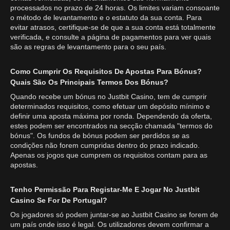
processados no prazo de 24 horas. Os limites variam consoante
o método de levantamento e o estatuto da sua conta. Para
evitar atrasos, certifique-se de que a sua conta está totalmente
verificada, e consulte a página de pagamentos para ver quais
são as regras de levantamento para o seu país.
Como Cumprir Os Requisitos De Apostas Para Bónus?
Quais São Os Principais Termos Dos Bónus?
Quando recebe um bónus no Justbit Casino, tem de cumprir
determinados requisitos, como efetuar um depósito mínimo e
definir uma aposta máxima por ronda. Dependendo da oferta,
estes podem ser encontrados na secção chamada "termos do
bónus". Os fundos de bónus podem ser perdidos se as
condições não forem cumpridas dentro do prazo indicado.
Apenas os jogos que cumprem os requisitos contam para as
apostas.
Tenho Permissão Para Registar-Me E Jogar No Justbit
Casino Se For De Portugal?
Os jogadores só podem juntar-se ao Justbit Casino se forem de
um país onde isso é legal. Os utilizadores devem confirmar a