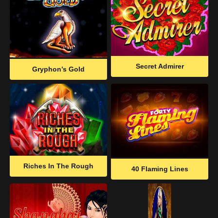
Secret Admirer
Gryphon’s Gold
Riches In The Rough
40 Flaming Lines