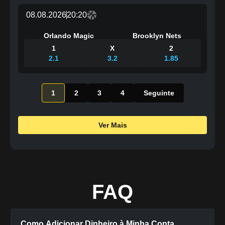
08.08.2026
20:20
Orlando Magic
Brooklyn Nets
1
X
2
2.1
3.2
1.85
1
2
3
4
Seguinte
Ver Mais
FAQ
Como Adicionar Dinheiro à Minha Conta