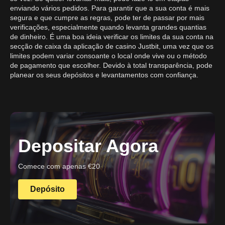
enviando vários pedidos. Para garantir que a sua conta é mais
segura e que cumpre as regras, pode ter de passar por mais
verificações, especialmente quando levanta grandes quantias
de dinheiro. É uma boa ideia verificar os limites da sua conta na
secção de caixa da aplicação de casino Justbit, uma vez que os
limites podem variar consoante o local onde vive ou o método
de pagamento que escolher. Devido à total transparência, pode
planear os seus depósitos e levantamentos com confiança.
Depositar Agora
Comece com apenas €20
Depósito