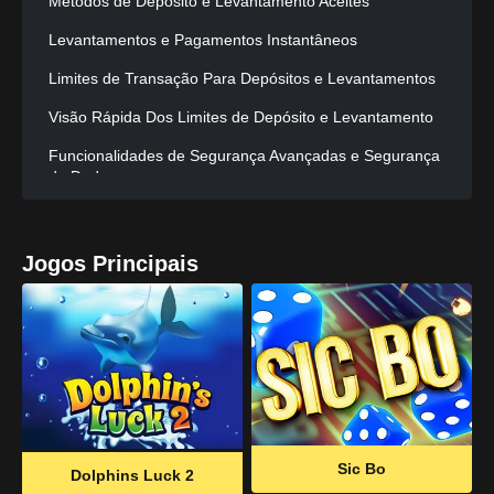
Métodos de Depósito e Levantamento Aceites
Levantamentos e Pagamentos Instantâneos
Limites de Transação Para Depósitos e Levantamentos
Visão Rápida Dos Limites de Depósito e Levantamento
Funcionalidades de Segurança Avançadas e Segurança
de Dados
Ambiente de Jogo Licenciado e Regulamentado
Interface Amigável
Jogos Principais
Sic Bo
Dolphins Luck 2