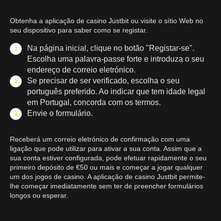
Obtenha a aplicação de casino Justbit ou visite o sítio Web no
seu dispositivo para saber como se registar.
Na página inicial, clique no botão "Registar-se".
Escolha uma palavra-passe forte e introduza o seu
endereço de correio eletrónico.
Se precisar de ser verificado, escolha o seu
português preferido. Ao indicar que tem idade legal
em Portugal, concorda com os termos.
Envie o formulário.
Receberá um correio eletrónico de confirmação com uma
ligação que pode utilizar para ativar a sua conta. Assim que a
sua conta estiver configurada, pode efetuar rapidamente o seu
primeiro depósito de €50 ou mais e começar a jogar qualquer
um dos jogos de casino. A aplicação de casino Justbit permite-
lhe começar imediatamente sem ter de preencher formulários
longos ou esperar.