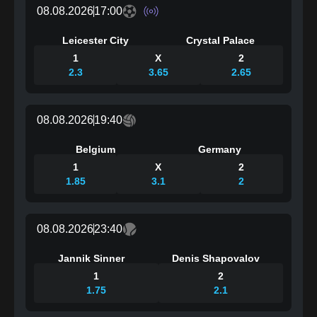
08.08.2026
17:00
Leicester City
Crystal Palace
1
X
2
2.3
3.65
2.65
08.08.2026
19:40
Belgium
Germany
1
X
2
1.85
3.1
2
08.08.2026
23:40
Jannik Sinner
Denis Shapovalov
1
2
1.75
2.1