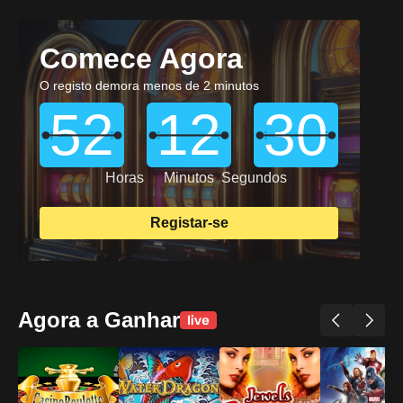
Comece Agora
O registo demora menos de 2 minutos
52
12
28
Horas
Minutos
Segundos
Registar-se
Agora a Ganhar