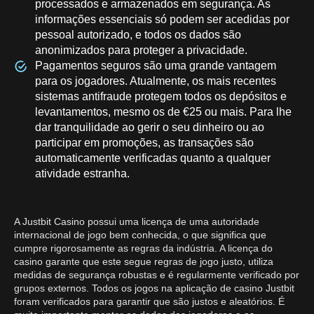
processados e armazenados em segurança. As
informações essenciais só podem ser acedidas por
pessoal autorizado, e todos os dados são
anonimizados para proteger a privacidade.
Pagamentos seguros são uma grande vantagem
para os jogadores. Atualmente, os mais recentes
sistemas antifraude protegem todos os depósitos e
levantamentos, mesmo os de €25 ou mais. Para lhe
dar tranquilidade ao gerir o seu dinheiro ou ao
participar em promoções, as transações são
automaticamente verificadas quanto a qualquer
atividade estranha.
A Justbit Casino possui uma licença de uma autoridade
internacional de jogo bem conhecida, o que significa que
cumpre rigorosamente as regras da indústria. A licença do
casino garante que este segue regras de jogo justo, utiliza
medidas de segurança robustas e é regularmente verificado por
grupos externos. Todos os jogos na aplicação de casino Justbit
foram verificados para garantir que são justos e aleatórios. É