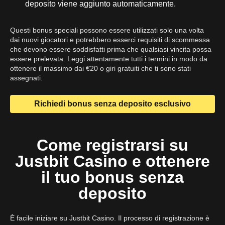
deposito viene aggiunto automaticamente.
Questi bonus speciali possono essere utilizzati solo una volta
dai nuovi giocatori e potrebbero esserci requisiti di scommessa
che devono essere soddisfatti prima che qualsiasi vincita possa
essere prelevata. Leggi attentamente tutti i termini in modo da
ottenere il massimo dai €20 o giri gratuiti che ti sono stati
assegnati.
Richiedi bonus senza deposito esclusivo
Come registrarsi su
Justbit Casino e ottenere
il tuo bonus senza
deposito
È facile iniziare su Justbit Casino. Il processo di registrazione è