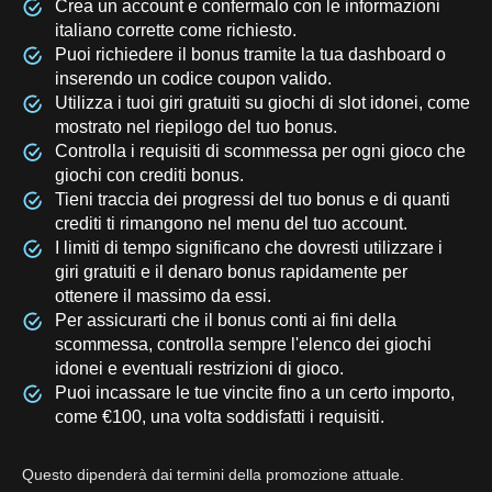
Crea un account e confermalo con le informazioni
italiano corrette come richiesto.
Puoi richiedere il bonus tramite la tua dashboard o
inserendo un codice coupon valido.
Utilizza i tuoi giri gratuiti su giochi di slot idonei, come
mostrato nel riepilogo del tuo bonus.
Controlla i requisiti di scommessa per ogni gioco che
giochi con crediti bonus.
Tieni traccia dei progressi del tuo bonus e di quanti
crediti ti rimangono nel menu del tuo account.
I limiti di tempo significano che dovresti utilizzare i
giri gratuiti e il denaro bonus rapidamente per
ottenere il massimo da essi.
Per assicurarti che il bonus conti ai fini della
scommessa, controlla sempre l'elenco dei giochi
idonei e eventuali restrizioni di gioco.
Puoi incassare le tue vincite fino a un certo importo,
come €100, una volta soddisfatti i requisiti.
Questo dipenderà dai termini della promozione attuale.