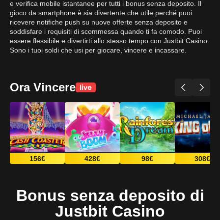
e verifica mobile istantanee per tutti i bonus senza deposito. Il
gioco da smartphone è sia divertente che utile perché puoi
ricevere notifiche push su nuove offerte senza deposito e
soddisfare i requisiti di scommessa quando ti fa comodo. Puoi
essere flessibile e divertirti allo stesso tempo con Justbit Casino.
Sono i tuoi soldi che usi per giocare, vincere e incassare.
Ora Vincere
156€
428€
98€
308€
Bonus senza deposito di
Justbit Casino