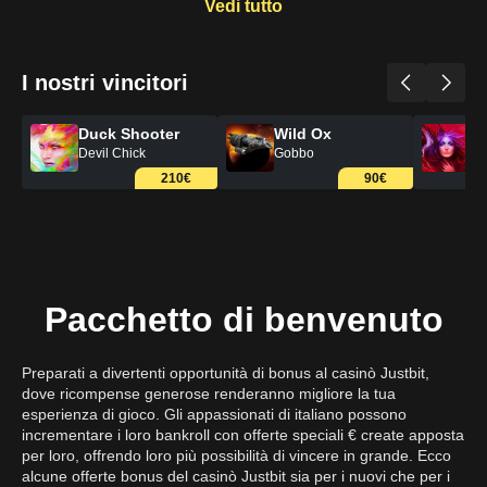
Vedi tutto
I nostri vincitori
Duck Shooter
Wild Ox
Al
Devil Chick
Gobbo
Ha
210€
90€
Pacchetto di benvenuto
Preparati a divertenti opportunità di bonus al casinò Justbit,
dove ricompense generose renderanno migliore la tua
esperienza di gioco. Gli appassionati di italiano possono
incrementare i loro bankroll con offerte speciali € create apposta
per loro, offrendo loro più possibilità di vincere in grande. Ecco
alcune offerte bonus del casinò Justbit sia per i nuovi che per i