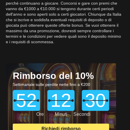
perché continuano a giocare. Concorsi e gare con premi che
vanno da €1000 a €10.000 si tengono durante certi periodi
dell'anno e sono aperti solo a certi giocatori. Chiunque da Italia
che si iscrive e soddisfa eventuali requisiti di deposito o di
giocata può ottenere queste offerte bonus. Se vuoi ottenere il
massimo da una promozione, dovresti sempre controllare i
termini e le condizioni per vedere quali sono il deposito minimo
e i requisiti di scommessa.
Rimborso del 10%
Settimanale sulle perdite nette fino a €200
52
12
28
Ore
Minuti
Secondi
Richiedi rimborso