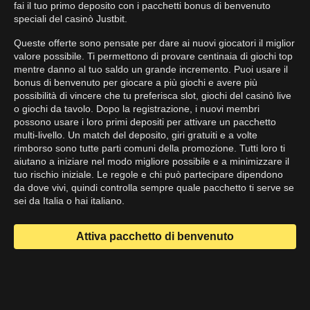
fai il tuo primo deposito con i pacchetti bonus di benvenuto
speciali del casinò Justbit.
Queste offerte sono pensate per dare ai nuovi giocatori il miglior
valore possibile. Ti permettono di provare centinaia di giochi top
mentre danno al tuo saldo un grande incremento. Puoi usare il
bonus di benvenuto per giocare a più giochi e avere più
possibilità di vincere che tu preferisca slot, giochi del casinò live
o giochi da tavolo. Dopo la registrazione, i nuovi membri
possono usare i loro primi depositi per attivare un pacchetto
multi-livello. Un match del deposito, giri gratuiti e a volte
rimborso sono tutte parti comuni della promozione. Tutti loro ti
aiutano a iniziare nel modo migliore possibile e a minimizzare il
tuo rischio iniziale. Le regole e chi può partecipare dipendono
da dove vivi, quindi controlla sempre quale pacchetto ti serve se
sei da Italia o hai italiano.
Attiva pacchetto di benvenuto