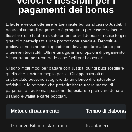
veloci e flessibili per i
pagamenti dei bonus
È facile e veloce ottenere le tue vincite bonus al casinò Justbit. Il
nostro sistema di pagamento è progettato per essere veloce e
flessibile, che tu abbia usato un bonus sul deposito, richiesto giri
gratuiti o partecipato a una promozione speciale. Depositi e
prelievi sono istantanei, quindi non devi aspettare a lungo per
ottenere i tuoi soldi. Offrire una gamma di opzioni di pagamento
è importante per rendere le cose facili per i giocatori.
Ci sono molti modi per pagare con Justbit, quindi puoi scegliere
quello che funziona meglio per te. Gli appassionati di
criptovalute possono scegliere da un elenco di criptovalute
affidabili, e le persone che preferirebbero usare metodi di
pagamento tradizionali possono depositare e prelevare denaro
usando e-wallet e carte popolari.
Metodo di pagamento
Tempo di elaborazio
Prelievo Bitcoin istantaneo
Istantaneo