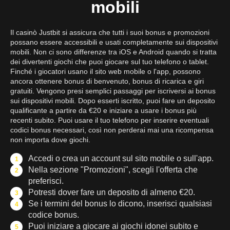
mobili
Il casinò Justbit si assicura che tutti i suoi bonus e promozioni
possano essere accessibili e usati completamente sui dispositivi
mobili. Non ci sono differenze tra iOS e Android quando si tratta
dei divertenti giochi che puoi giocare sul tuo telefono o tablet.
Finché i giocatori usano il sito web mobile o l'app, possono
ancora ottenere bonus di benvenuto, bonus di ricarica e giri
gratuiti. Vengono presi semplici passaggi per iscriversi ai bonus
sui dispositivi mobili. Dopo esserti iscritto, puoi fare un deposito
qualificante a partire da €20 e iniziare a usare i bonus più
recenti subito. Puoi usare il tuo telefono per inserire eventuali
codici bonus necessari, così non perderai mai una ricompensa
non importa dove giochi.
Accedi o crea un account sul sito mobile o sull'app.
Nella sezione "Promozioni", scegli l'offerta che
preferisci.
Potresti dover fare un deposito di almeno €20.
Se i termini del bonus lo dicono, inserisci qualsiasi
codice bonus.
Puoi iniziare a giocare ai giochi idonei subito e