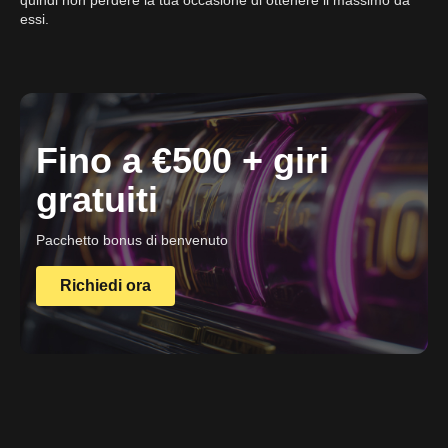
essi.
Fino a €500 + giri
gratuiti
Pacchetto bonus di benvenuto
Richiedi ora