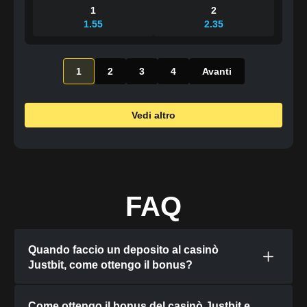
1
2
1.55
2.35
1
2
3
4
Avanti
Vedi altro
FAQ
Quando faccio un deposito al casinò
Justbit, come ottengo il bonus?
Come ottengo il bonus del casinò Justbit e