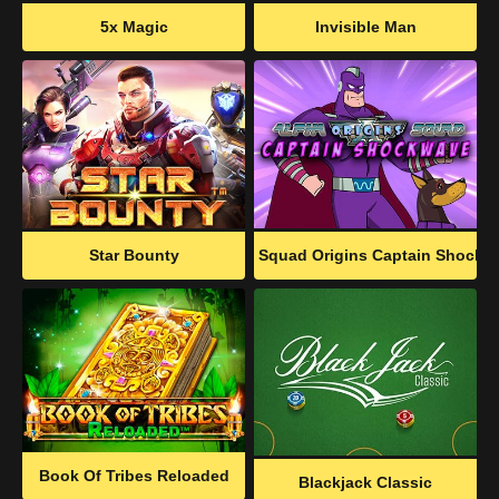
5x Magic
Invisible Man
Star Bounty
Alpha Squad Origins Captain Shockw
Book Of Tribes Reloaded
Blackjack Classic