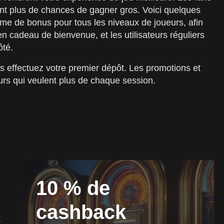
ant plus de chances de gagner gros. Voici quelques
me de bonus pour tous les niveaux de joueurs, afin
 en cadeau de bienvenue, et les utilisateurs réguliers
ôté.
 effectuez votre premier dépôt. Les promotions et
eurs qui veulent plus de chaque session.
10 % de
cashback
t