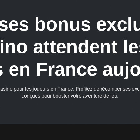
es bonus exclu
sino attendent l
s en France aujo
ino pour les joueurs en France. Profitez de récompenses exclusi
conçues pour booster votre aventure de jeu.