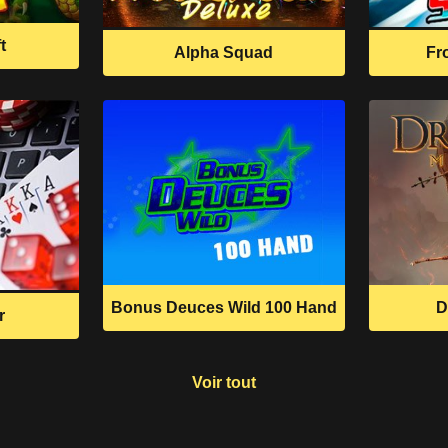
t
Alpha Squad
Fr
Bonus Deuces Wild 100 Hand
D
r
Voir tout