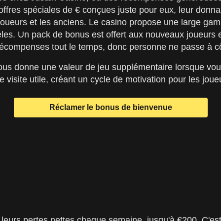
 offres spéciales de € conçues juste pour eux, leur donn
joueurs et les anciens. Le casino propose une large gam
 fidèles. Un pack de bonus est offert aux nouveaux joueurs
 récompenses tout le temps, donc personne ne passe à c
ous donne une valeur de jeu supplémentaire lorsque vous
visite utile, créant un cycle de motivation pour les jou
Réclamer le bonus de bienvenue
leurs pertes nettes chaque semaine, jusqu'à €200. C'es