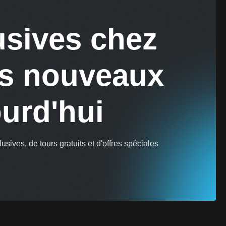
sives chez
es nouveaux
urd'hui
ves, de tours gratuits et d'offres spéciales