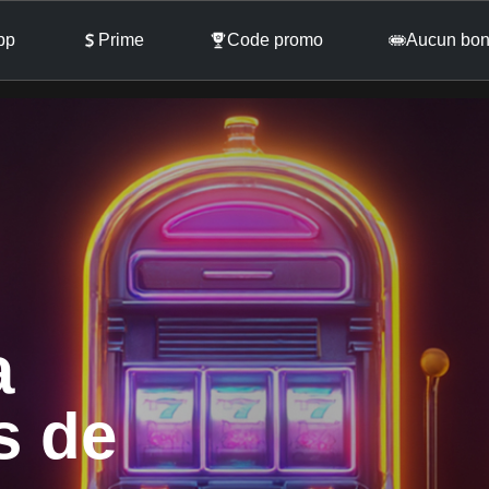
pp
Prime
Code promo
Aucun bon
a
s de