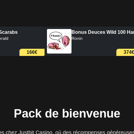
f Rebirth Reloaded
Wild Scarabs
Sky Herald
162€
166€
Pack de bienvenue
 chez Justbit Casino, où des récompenses généreuses r